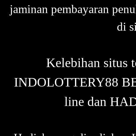
jaminan pembayaran penu
di s
Kelebihan situs t
INDOLOTTERY88 BBFS
line dan H