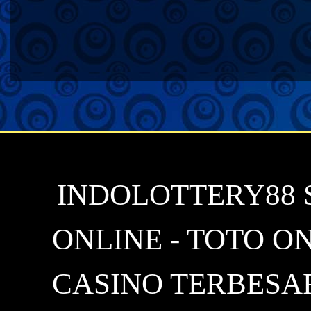
INDOLOTTERY88 
ONLINE - TOTO ON
CASINO TERBESA