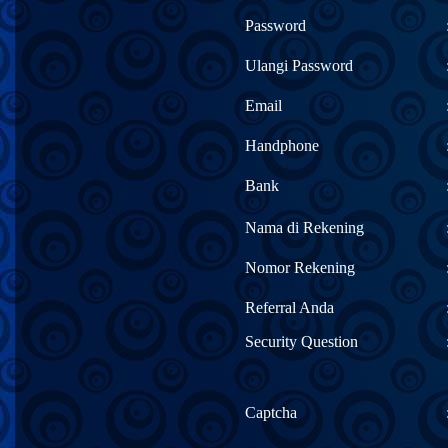
Password
Ulangi Password
Email
Handphone
Bank
Nama di Rekening
Nomor Rekening
Referral Anda
Security Question
Captcha