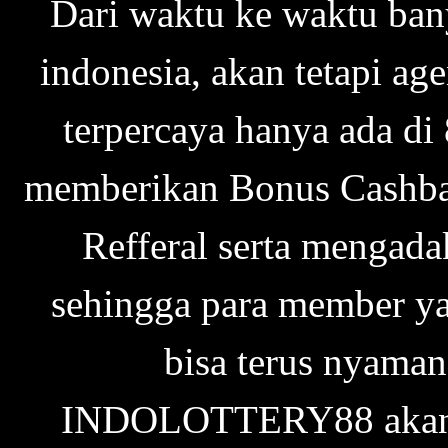
Dari waktu ke waktu ban
indonesia, akan tetapi ag
terpercaya hanya ada d
memberikan Bonus Cashba
Refferal serta mengad
sehingga para member ya
bisa terus nyama
INDOLOTTERY88 akan s