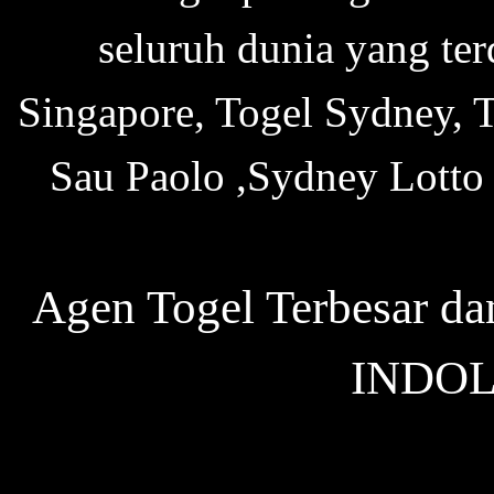
seluruh dunia yang ter
Singapore, Togel Sydney, 
Sau Paolo ,Sydney Lotto 
Agen Togel Terbesar dan
INDO