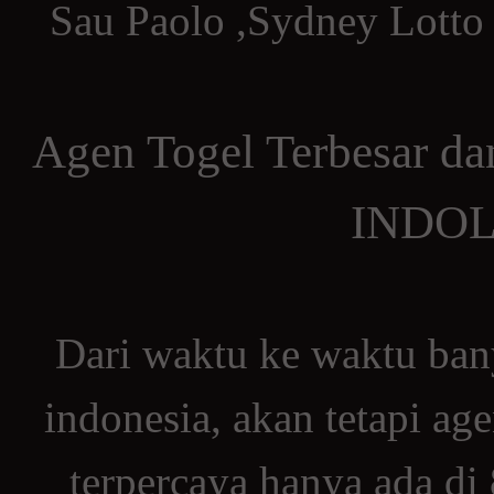
Sau Paolo ,Sydney Lotto 
Agen Togel Terbesar dan
INDO
Dari waktu ke waktu ban
indonesia, akan tetapi ag
terpercaya hanya ada d