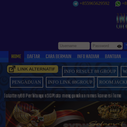
+855965629592
+8
HOME
DAFTAR
CARA BERMAIN
INFO HADIAH
BANTUAN
INFO RESULT 88 GROUP
W
PENGADUAN
INFO LINK 88GROUP
ROOM JACK
ngan SGPtoto menggunakan rumus konversi lama