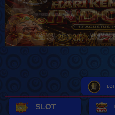
LOT
SLOT