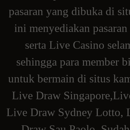
pasaran yang dibuka di sit
ini menyediakan pasaran 
serta Live Casino sel
sehingga para member bi
untuk bermain di situs ka
Live Draw Singapore,Liv
Live Draw Sydney Lotto, 
Draw Sau Paolo. Sudah 