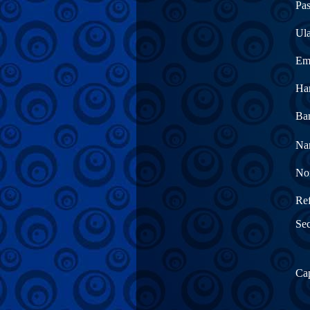
Pa
Ul
Em
Ha
Ba
Na
No
Ref
Sec
Ca